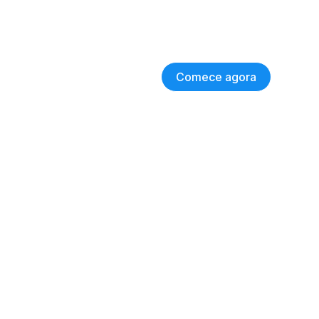
Comece agora
to e
sucesso