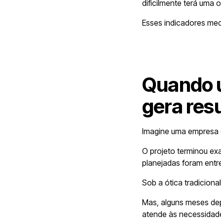
dificilmente terá uma 
Esses indicadores me
Quando u
gera res
Imagine uma empresa q
O projeto terminou ex
planejadas foram entr
Sob a ótica tradiciona
Mas, alguns meses dep
atende às necessidade