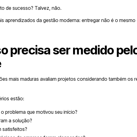
eto de sucesso? Talvez, não.
ais aprendizados da gestão moderna: entregar não é o mesmo q
o precisa ser medido pelo
e
ões mais maduras avaliam projetos considerando também os r
érios estão:
 o problema que motivou seu início?
ram a solução?
 satisfeitos?