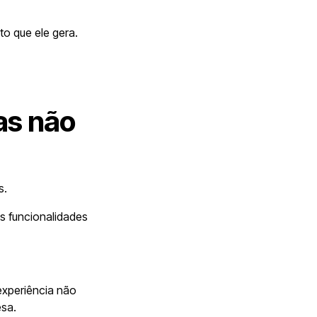
o que ele gera.
as não
s.
s funcionalidades
experiência não
esa.