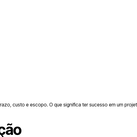
Vitória Arruda
Jun 30, 2026
razo, custo e escopo. O que significa ter sucesso em um proje
ução