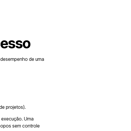
cesso
r o desempenho de uma
de projetos).
a execução. Uma
copos sem controle