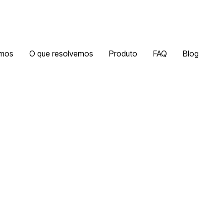
mos
O que resolvemos
Produto
FAQ
Blog
BLOG POST
to além de prazo, cus
. O que significa ter 
em um projeto?